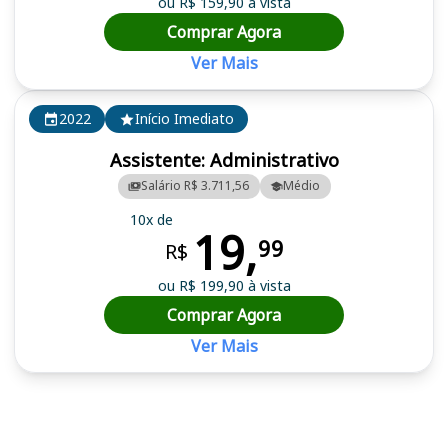
ou R$ 159,90 à vista
Comprar Agora
Ver Mais
2022
Início Imediato
Assistente: Administrativo
Salário R$ 3.711,56
Médio
10x de
19,
99
R$
ou R$ 199,90 à vista
Comprar Agora
Ver Mais
Cursos em destaque para passar no concurso EPAGRI (SC)