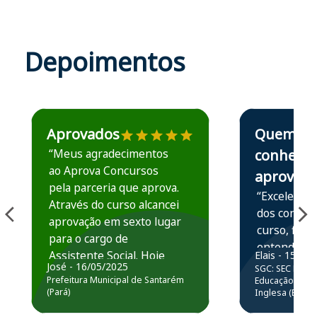
Depoimentos
Estudante José recomenda o Aprova Concursos em depoime
Estudante Elais
Aprovados
Quem
“Meus agradecimentos
conhece,
ao Aprova Concursos
aprova
pela parceria que aprova.
“Excelente 
Através do curso alcancei
dos conteú
aprovação em sexto lugar
curso, ficou
para o cargo de
entender e
Assistente Social. Hoje
Elais - 15/07
prática atr
José - 16/05/2025
SGC: SEC BA - 
estou atuando na
resolução 
Prefeitura Municipal de Santarém
Educação Básic
Prefeitura de Santarém.
(Pará)
Inglesa (Edital
questões.”
Obrigado ao professores