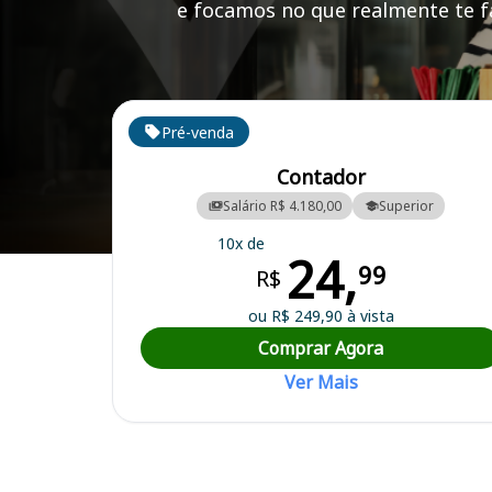
e focamos no que realmente te fa
Cursos em destaque para passar no concurso
Pré-venda
Contador
Salário R$ 4.180,00
Superior
10x de
24,
Curso Preparatório para o Concurso Engenheiro Beltrão/PR - Câmar
99
R$
ou R$ 249,90 à vista
Comprar Agora
Ver Mais