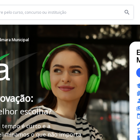
Câmara Municipal
E
M
rovação:
elhor escolha?
 tempo é curto e a
 eliminamos o que não importa