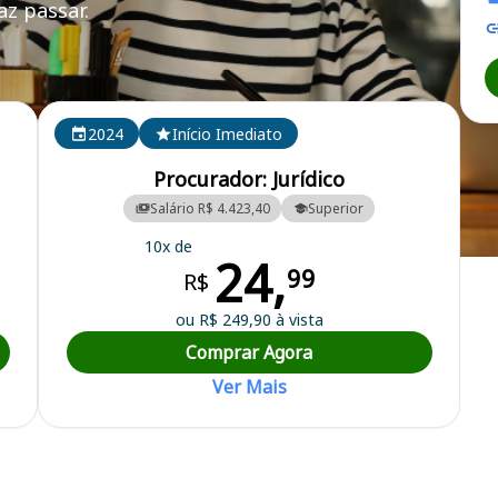
z passar.
2024
Início Imediato
Procurador: Jurídico
Salário R$ 4.423,40
Superior
10x de
24,
a Municipal
99
R$
ou R$ 249,90 à vista
Comprar Agora
Ver Mais