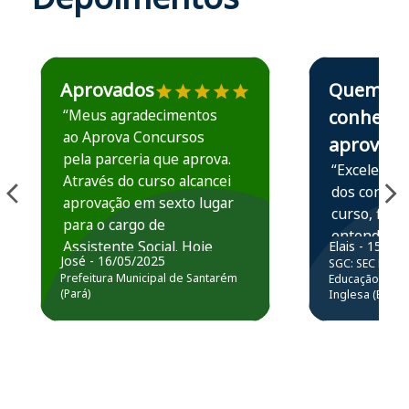
Estudante José recomenda o Aprova Concursos em depoime
Estudante Elais
Aprovados
Quem
“Meus agradecimentos
conhece,
ao Aprova Concursos
aprova
pela parceria que aprova.
“Excelente 
Através do curso alcancei
dos conteú
aprovação em sexto lugar
curso, ficou
para o cargo de
entender e
Assistente Social. Hoje
Elais - 15/07
prática atr
José - 16/05/2025
SGC: SEC BA - 
estou atuando na
resolução 
Prefeitura Municipal de Santarém
Educação Básic
Prefeitura de Santarém.
(Pará)
Inglesa (Edital
questões.”
Obrigado ao professores
e ao APROVA!”