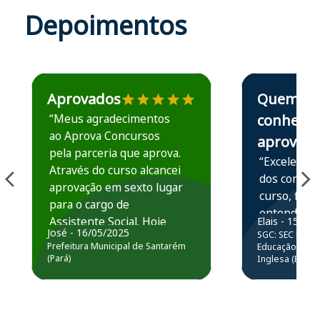
Depoimentos
Estudante José recomenda o Aprova Concursos em depoime
Estudante Elais
Aprovados
Quem
“Meus agradecimentos
conhece,
ao Aprova Concursos
aprova
pela parceria que aprova.
“Excelente 
Através do curso alcancei
dos conteú
aprovação em sexto lugar
curso, ficou
para o cargo de
entender e
Assistente Social. Hoje
Elais - 15/07
prática atr
José - 16/05/2025
SGC: SEC BA - 
estou atuando na
resolução 
Prefeitura Municipal de Santarém
Educação Básic
Prefeitura de Santarém.
(Pará)
Inglesa (Edital
questões.”
Obrigado ao professores
e ao APROVA!”