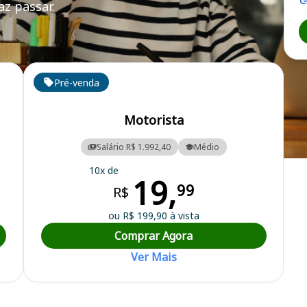
z passar.
Pré-venda
Motorista
Salário R$ 1.992,40
Médio
iabana de Saúde Pública
10x de
19,
99
R$
ou R$ 199,90 à vista
Comprar Agora
Ver Mais