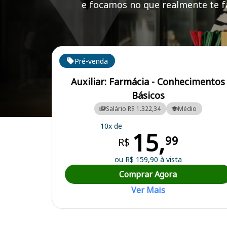
e focamos no que realmente te fa
Cursos em destaque para passar no concurso ECSP
Pré-venda
Auxiliar: Farmácia - Conhecimentos
Básicos
Salário R$ 1.322,34
Médio
Curso Preparatório para o Concurso ECSP - Cuiabá/MT - Empresa Cu
10x de
15,
99
R$
ou R$ 159,90 à vista
Comprar Agora
Ver Mais