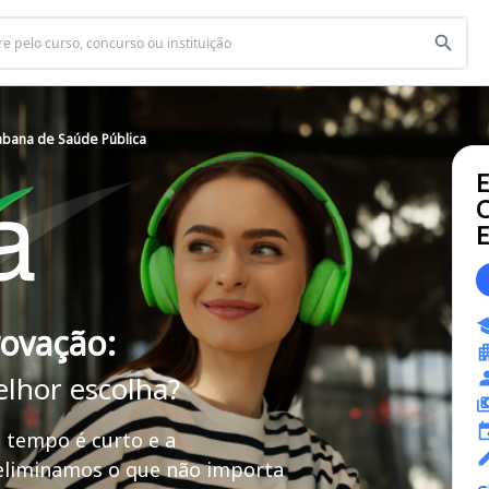
abana de Saúde Pública
C
E
rovação:
elhor escolha?
 tempo é curto e a
 eliminamos o que não importa