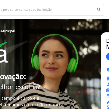
a Municipal
D
M
rovação:
elhor escolha?
 tempo é curto e a
 eliminamos o que não importa