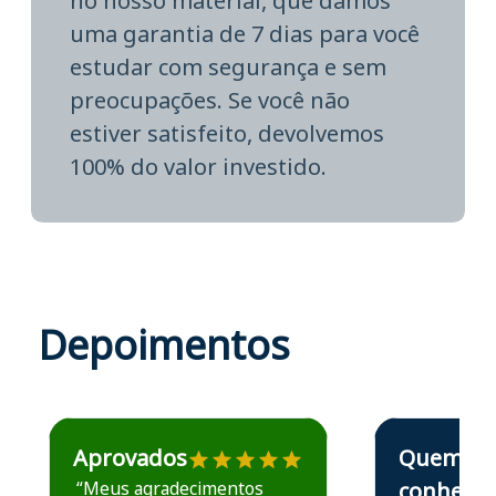
no nosso material, que damos
uma garantia de 7 dias para você
estudar com segurança e sem
preocupações. Se você não
estiver satisfeito, devolvemos
100% do valor investido.
Depoimentos
Estudante José recomenda o Aprova Concursos em depoime
Estudante Elais
Aprovados
Quem
“Meus agradecimentos
conhece,