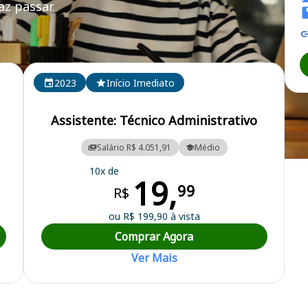
z passar.
AM
2023
Início Imediato
Assistente: Técnico Administrativo
Salário R$ 4.051,91
Médio
do Estado do Amazonas
10x de
19,
99
R$
ou R$ 199,90 à vista
Comprar Agora
Ver Mais