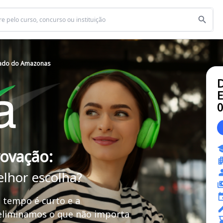
tado do Amazonas
D
E
rovação:
elhor escolha?
 tempo é curto e a
 eliminamos o que não importa