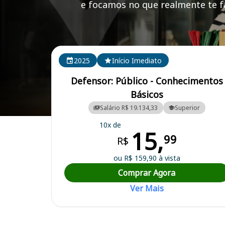
e focamos no que realmente te fa
Cursos em destaque para passar no concurso DPE 
2025
Início Imediato
Defensor: Público - Conhecimentos
Básicos
Salário R$ 19.134,33
Superior
Curso Preparatório para o Concurso DPE AM - Defensoria Pública 
10x de
15,
99
R$
ou R$ 159,90 à vista
Comprar Agora
Ver Mais