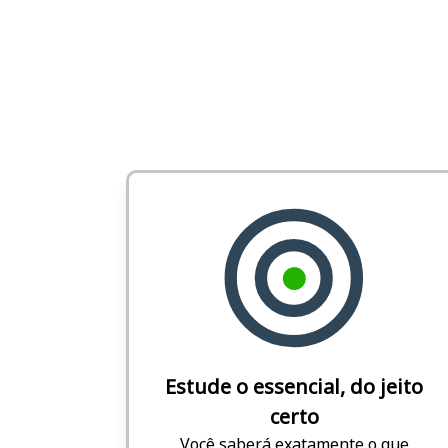
Estude o essencial, do jeito
certo
Você saberá exatamente o que