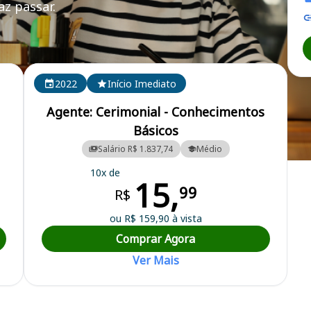
z passar.
2022
Início Imediato
Agente: Cerimonial - Conhecimentos
Básicos
Salário R$ 1.837,74
Médio
al
10x de
15,
99
R$
ou R$ 159,90 à vista
Comprar Agora
Ver Mais