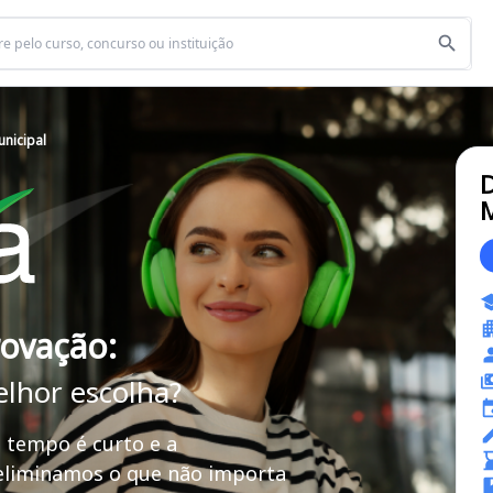
nicipal
M
rovação:
elhor escolha?
 tempo é curto e a
 eliminamos o que não importa