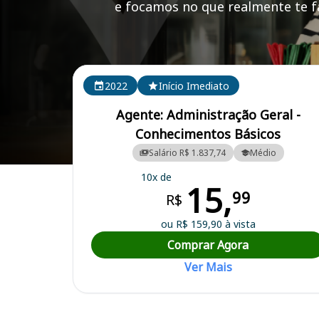
e focamos no que realmente te fa
Cursos em destaque para passar no concurso
2022
Início Imediato
Agente: Administração Geral -
Conhecimentos Básicos
Salário R$ 1.837,74
Médio
Curso Preparatório para o Concurso Dourados/MS - Câmara Municip
10x de
15,
99
R$
ou R$ 159,90 à vista
Comprar Agora
Ver Mais