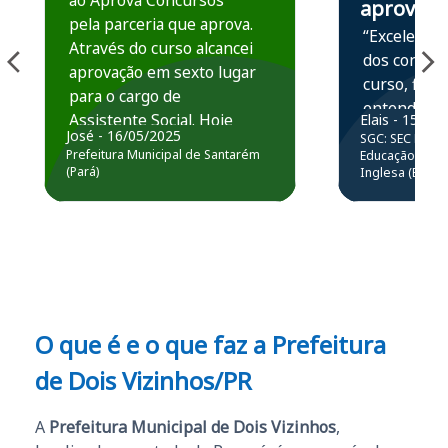
ao Aprova Concursos
aprova
pela parceria que aprova.
“Excelente 
Através do curso alcancei
dos conteú
aprovação em sexto lugar
curso, ficou
para o cargo de
entender e
Assistente Social. Hoje
Elais - 15/07
prática atr
José - 16/05/2025
SGC: SEC BA - 
estou atuando na
resolução 
Prefeitura Municipal de Santarém
Educação Básic
Prefeitura de Santarém.
(Pará)
Inglesa (Edital
questões.”
Obrigado ao professores
e ao APROVA!”
O que é e o que faz a Prefeitura
de Dois Vizinhos/PR
A
Prefeitura Municipal de Dois Vizinhos
,