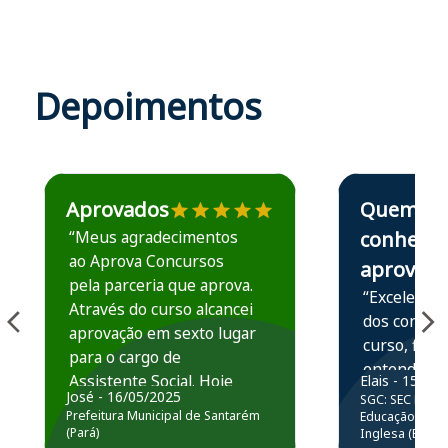
Depoimentos
Estudante José recomenda o Aprova Concursos em depoime
Estudante Elais
Aprovados
Quem
“Meus agradecimentos
conhece,
ao Aprova Concursos
aprova
pela parceria que aprova.
“Excelente 
Através do curso alcancei
dos conteú
aprovação em sexto lugar
curso, ficou
para o cargo de
entender e
Assistente Social. Hoje
Elais - 15/07
prática atr
José - 16/05/2025
SGC: SEC BA - 
estou atuando na
resolução 
Prefeitura Municipal de Santarém
Educação Básic
Prefeitura de Santarém.
(Pará)
Inglesa (Edital
questões.”