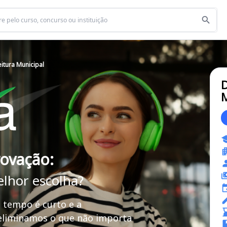
itura Municipal
D
M
rovação:
elhor escolha?
 tempo é curto e a
 eliminamos o que não importa