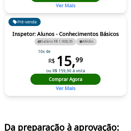
Ver Mais
Pré-venda
Inspetor: Alunos - Conhecimentos Básicos
Salário R$ 1.908,05
Médio
10x de
15,
99
R$
ou R$ 159,90 à vista
Comprar Agora
Ver Mais
Cursos em destaque para passar no concurso
Da preparação à aprovação: