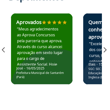
Estudante José recomenda o Aprova Concursos em depoime
Estudante Elais
Aprovados
Quem
“Meus agradecimentos
conhece,
ao Aprova Concursos
aprova
pela parceria que aprova.
“Excelente 
Através do curso alcancei
dos conteú
aprovação em sexto lugar
curso, ficou
para o cargo de
entender e
Assistente Social. Hoje
Elais - 15/07
prática atr
José - 16/05/2025
SGC: SEC BA - 
estou atuando na
resolução 
Prefeitura Municipal de Santarém
Educação Básic
Prefeitura de Santarém.
(Pará)
Inglesa (Edital
questões.”
Obrigado ao professores
e ao APROVA!”