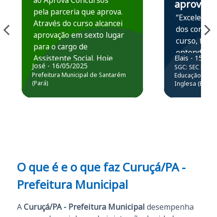
ao Aprova Concursos
aprova
pela parceria que aprova.
“Excelente 
Através do curso alcancei
dos conteú
aprovação em sexto lugar
curso, ficou
para o cargo de
entender e
Assistente Social. Hoje
Elais - 15/07
prática atr
José - 16/05/2025
SGC: SEC BA - 
estou atuando na
resolução 
Prefeitura Municipal de Santarém
Educação Básic
Prefeitura de Santarém.
(Pará)
Inglesa (Edital
questões.”
Obrigado ao professores
e ao APROVA!”
O que é e o que faz Curuçá/PA -
Prefeitura Municipal
A
Curuçá/PA - Prefeitura Municipal
desempenha