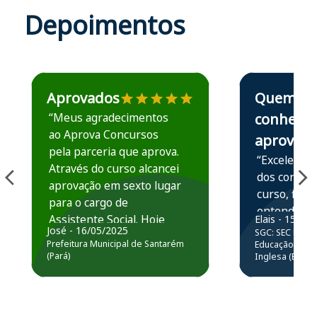
Depoimentos
Estudante José recomenda o Aprova Concursos em depoime
Estudante Elais
Aprovados
Quem
“Meus agradecimentos
conhece,
ao Aprova Concursos
aprova
pela parceria que aprova.
“Excelente 
Através do curso alcancei
dos conteú
aprovação em sexto lugar
curso, ficou
para o cargo de
entender e
Assistente Social. Hoje
Elais - 15/07
prática atr
José - 16/05/2025
SGC: SEC BA - 
estou atuando na
resolução 
Prefeitura Municipal de Santarém
Educação Básic
Prefeitura de Santarém.
(Pará)
Inglesa (Edital
questões.”
Obrigado ao professores
e ao APROVA!”