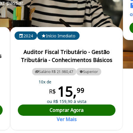
z passar.
2024
Início Imediato
Auditor Fiscal Tributário - Gestão
s
Tributária - Conhecimentos Básicos
Fazenda de Cuiabá
Salário R$ 21.980,47
Superior
10x de
15,
99
R$
ou R$ 159,90 à vista
Comprar Agora
Ver Mais