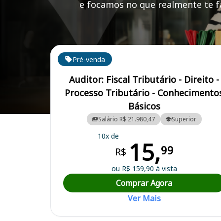
e focamos no que realmente te fa
Cursos em destaque para passar no concurso SMF
Pré-venda
Auditor: Fiscal Tributário - Direito -
Processo Tributário - Conhecimento
Básicos
Curso Preparatório para o Concurso SMF - Secretaria Municipal da 
Salário R$ 21.980,47
Superior
10x de
15,
99
R$
ou R$ 159,90 à vista
Comprar Agora
Ver Mais