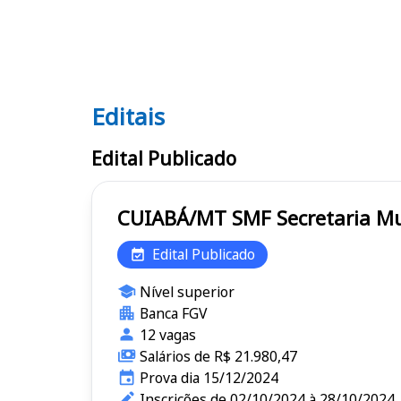
Editais
Editais SMF
Edital Publicado
CUIABÁ/MT SMF Se
Edital Publicado
Nível superior
Banca FGV
12 vagas
Salários de R$ 21.980,47
Prova dia 15/12/2024
Inscrições de 02/10/2024 à 28/10/2024