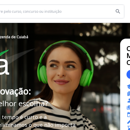
azenda de Cuiabá
C
M
C
rovação:
elhor escolha?
 tempo é curto e a
 eliminamos o que não importa