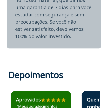
no nosso material, que damos
uma garantia de 7 dias para você
estudar com segurança e sem
preocupações. Se você não
estiver satisfeito, devolvemos
100% do valor investido.
Depoimentos
Estudante José recomenda o Aprova Concursos em depoime
Estudante Elais
Aprovados
Quem
“Meus agradecimentos
conhece,