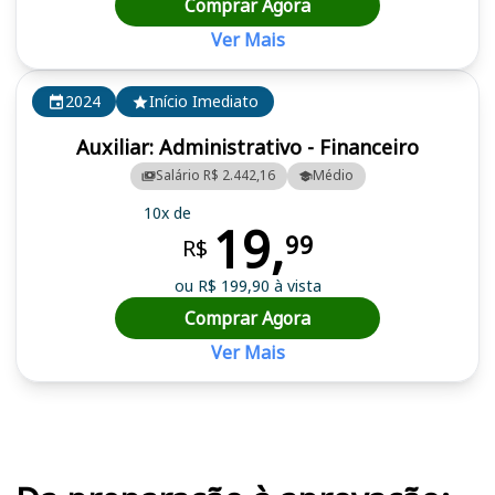
Comprar Agora
Ver Mais
2024
Início Imediato
Auxiliar: Administrativo - Financeiro
Salário R$ 2.442,16
Médio
10x de
19,
99
R$
ou R$ 199,90 à vista
Comprar Agora
Ver Mais
Cursos em destaque para passar no concurso CRP 8 PR