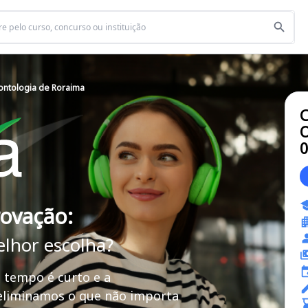
ontologia de Roraima
C
O
rovação:
elhor escolha?
 tempo é curto e a
 eliminamos o que não importa