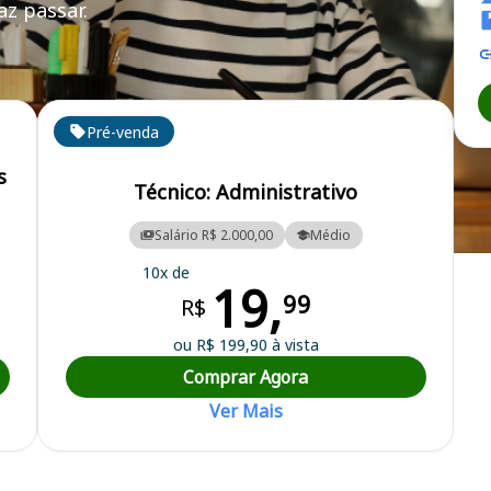
z passar.
RR
Pré-venda
s
Técnico: Administrativo
Salário R$ 2.000,00
Médio
e Odontologia de Roraima
10x de
19,
99
R$
ou R$ 199,90 à vista
Comprar Agora
Ver Mais