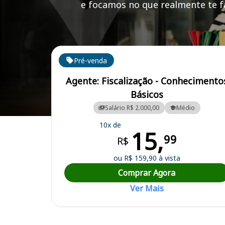
e focamos no que realmente te fa
Cursos em destaque para passar no concurso CRO 
Pré-venda
Agente: Fiscalização - Conhecimento
Básicos
Salário R$ 2.000,00
Médio
Curso Preparatório para o Concurso CRO RR - Conselho Regional d
10x de
15,
99
R$
ou R$ 159,90 à vista
Comprar Agora
Ver Mais