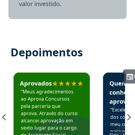
valor investido.
Depoimentos
Estudante José recomenda o Aprova Concursos em depoime
Estudante Elai
Aprovados
Quem
“Meus agradecimentos
conhece
ao Aprova Concursos
aprova
pela parceria que
“Excelente
aprova. Através do curso
dos conte
alcancei aprovação em
meu curso,
sexto lugar para o cargo
para enten
de Assistente Social.
Elais - 15/07