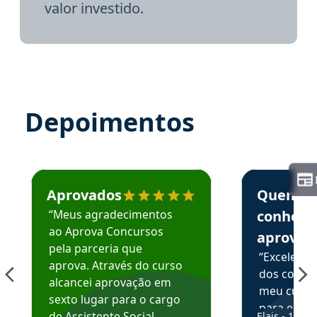
valor investido.
Depoimentos
Estudante José recomenda o Aprova Concursos em depoime
Estudante Elai
Aprovados
Quem
“Meus agradecimentos
conhece
ao Aprova Concursos
aprova
pela parceria que
“Excelente
aprova. Através do curso
dos conte
alcancei aprovação em
meu curso,
sexto lugar para o cargo
para enten
de Assistente Social.
Elais - 15/07