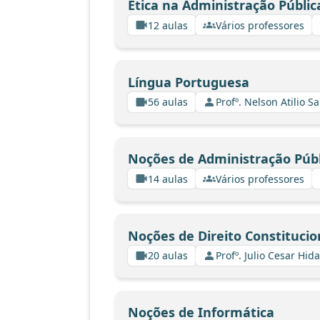
Ética na Administração Públic
12 aulas
Vários professores
Língua Portuguesa
56 aulas
Profº. Nelson Atilio Sa
Noções de Administração Públ
14 aulas
Vários professores
Noções de Direito Constitucio
20 aulas
Profº. Julio Cesar Hid
Noções de Informática