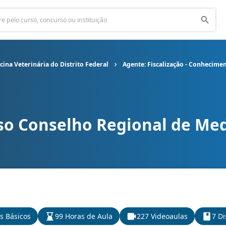
ina Veterinária do Distrito Federal
Agente: Fiscalização - Conhecime
so Conselho Regional de Med
l de Medicina Veterinária do Distrito Federal cargo Agente: Fisca
s Básicos
99 Horas de Aula
227 Videoaulas
7 Di