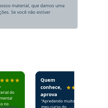
 nosso material, que damos uma
ões. Se você não estiver
menda o Aprova Concursos em depoimento
Estudante Alessandra recomenda o Aprova 
Quem
o
conhece,
erial do
aprova
amental
“Apredendo muito no
so no
meu curso do