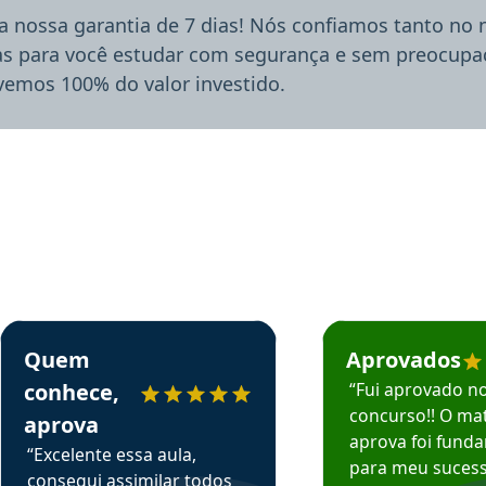
a nossa garantia de 7 dias! Nós confiamos tanto no
ias para você estudar com segurança e sem preocupaç
lvemos 100% do valor investido.
rsos em depoimento
Estudante Sergio recomenda o Aprova Concursos em depoimento
Estudante Mário reco
Quem
Aprovados
conhece,
“Fui aprovado n
concurso!! O mat
aprova
aprova foi fund
“Excelente essa aula,
para meu suces
consegui assimilar todos