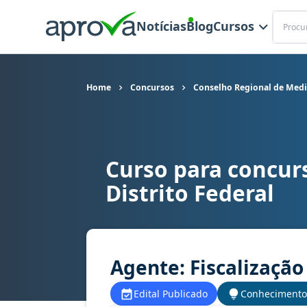
Buscar
Notícias
Blog
Cursos
Home
Concursos
Conselho Regional de Medic
Curso para concur
Curso para concurso CRMV DF - Conselho Regiona
Distrito Federal
Agente: Fiscalização
Edital Publicado
Conhecimento