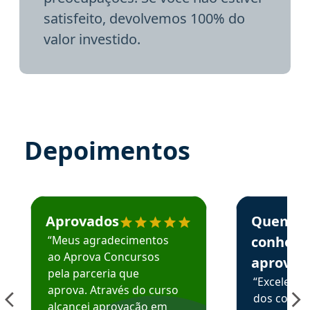
satisfeito, devolvemos 100% do
valor investido.
Depoimentos
Estudante José recomenda o Aprova Concursos em depoime
Estudante Elai
Aprovados
Quem
“Meus agradecimentos
conhece
ao Aprova Concursos
aprova
pela parceria que
“Excelente
aprova. Através do curso
dos conte
alcancei aprovação em