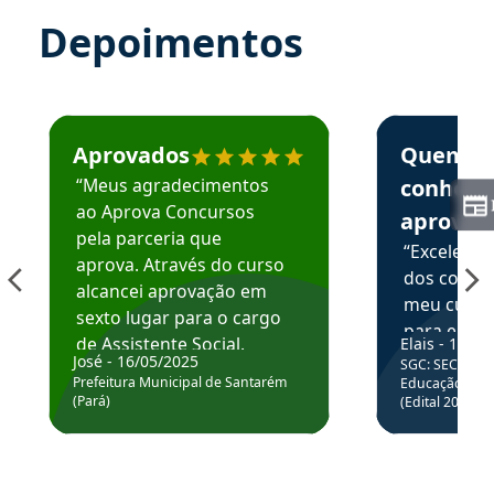
Depoimentos
Estudante José recomenda o Aprova Concursos em depoime
Estudante Elai
Aprovados
Quem
“Meus agradecimentos
conhece
ao Aprova Concursos
aprova
pela parceria que
“Excelente
aprova. Através do curso
dos conte
alcancei aprovação em
meu curso,
sexto lugar para o cargo
para enten
de Assistente Social.
Elais - 15/07
colocar em
José - 16/05/2025
SGC: SEC BA - 
Hoje estou atuando na
através da
Prefeitura Municipal de Santarém
Educação Básic
Prefeitura de Santarém.
(Pará)
(Edital 2025_0
de questõe
Obrigado ao professores
e ao APROVA!”