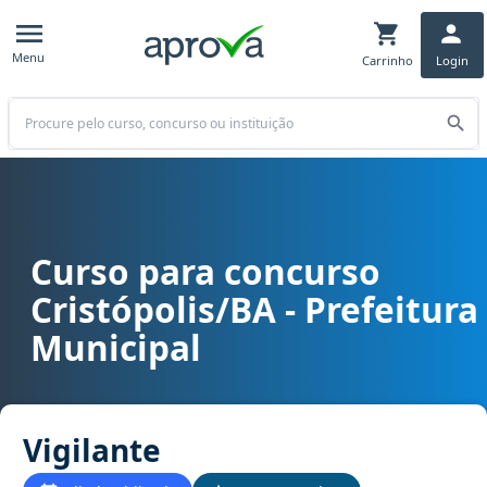
Menu
Carrinho
Login
Buscar
Curso para concurso
Curso para concurso Cristópolis/BA - Prefeitura Municipal cargo Vi
Cristópolis/BA - Prefeitura
Municipal
Vigilante