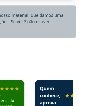
 nosso material, que damos uma
ões. Se você não estiver
menda o Aprova Concursos em depoimento
Estudante Alessandra recomenda o Aprova 
Quem
o
conhece,
erial do
aprova