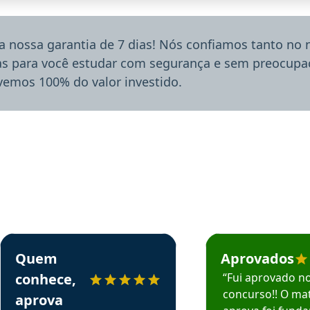
a nossa garantia de 7 dias! Nós confiamos tanto no
ias para você estudar com segurança e sem preocupaç
lvemos 100% do valor investido.
rsos em depoimento
Estudante Sergio recomenda o Aprova Concursos em depoimento
Estudante Mário reco
Quem
Aprovados
conhece,
“Fui aprovado n
concurso!! O mat
aprova