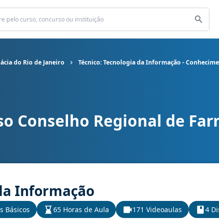
cia do Rio de Janeiro
Técnico: Tecnologia da Informação - Conhecime
so Conselho Regional de Far
 de Farmácia do Rio de Janeiro cargo Técnico: Tecnologia da Info
 da Informação
s Básicos
65 Horas de Aula
171 Videoaulas
4 Di