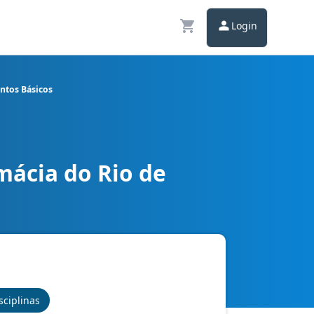
Login
ntos Básicos
mácia do Rio de
rmação - Conhecimentos Básicos
sciplinas