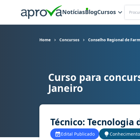
Buscar
Notícias
Blog
Cursos
Home
Concursos
Conselho Regional de Farmá
Curso para concur
Curso para concurso CRF RJ - Conselho Regional
Janeiro
Técnico: Tecnologia
Edital Publicado
Conhecimento