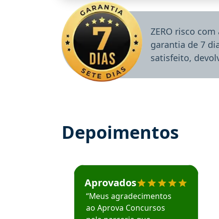
ZERO risco com 
garantia de 7 d
satisfeito, devo
Depoimentos
Estudante José recomenda o Aprova Concu
Aprovados
“Meus agradecimentos
ao Aprova Concursos