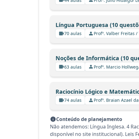
44 aulas
Profº. Julio Hidalgo/
Língua Portuguesa (10 questõ
70 aulas
Profº. Valber Freitas /
Noções de Informática (10 qu
63 aulas
Profº. Marcio Hollweg
Raciocínio Lógico e Matemátic
74 aulas
Profº. Braian Azael da
Conteúdo de planejamento
Não atendemos: Língua Inglesa. 4 Raci
disponível no site institucional). Leis