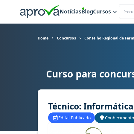
Buscar
Notícias
Blog
Cursos
Home
Concursos
Conselho Regional de Farm
Curso para concur
Curso para concurso CRF PR - Conselho Regiona
Técnico: Informática
Edital Publicado
Conhecimento