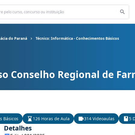
ácia do Paraná
Técnico: Informática - Conhecimentos Básicos
so Conselho Regional de Far
l de Farmácia do Paraná cargo Técnico: Informática - Conheciment
s Básicos
126 Horas de Aula
314 Videoaulas
5 D
Detalhes