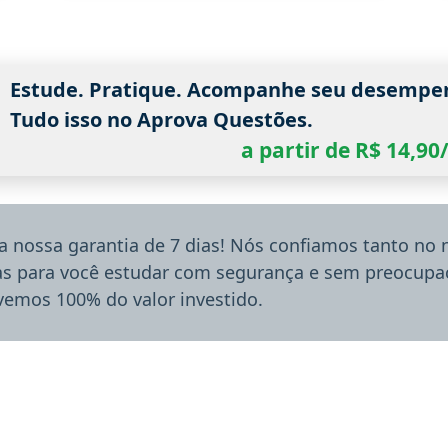
Estude. Pratique. Acompanhe seu desempe
Tudo isso no Aprova Questões.
a partir de R$ 14,9
a nossa garantia de 7 dias! Nós confiamos tanto no
ias para você estudar com segurança e sem preocupaç
lvemos 100% do valor investido.