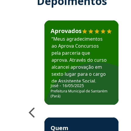
Depoimentos
Estudante José recomenda o Aprova Concu
Aprovados
“Meus agradecimentos
ao Aprova Concursos
pela parceria que
aprova. Através do curso
alcancei aprovação em
sexto lugar para o cargo
de Assistente Social.
José - 16/05/2025
Hoje estou atuando na
Prefeitura Municipal de Santarém
Prefeitura de Santarém.
(Pará)
Obrigado ao professores
e ao APROVA!”
Estudante Elais recomenda o Aprova Concu
Quem