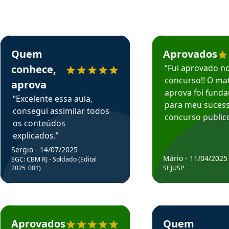
rsos em depoimento
Estudante Sergio recomenda o Aprova Concursos em depoimento
Estudante Mário reco
Quem
Aprovados
conhece,
“Fui aprovado n
concurso!! O mat
aprova
aprova foi fund
“Excelente essa aula,
para meu suces
consegui assimilar todos
concurso publico
os conteúdos
explicados.”
Sergio - 14/07/2025
Mário - 11/04/2025
SGC: CBM RJ - Soldado (Edital
2025_001)
SEJUSP
rsos em depoimento
Estudante Cicero recomenda o Aprova Concursos em depoimento
Estudante Henrique r
Aprovados
Quem