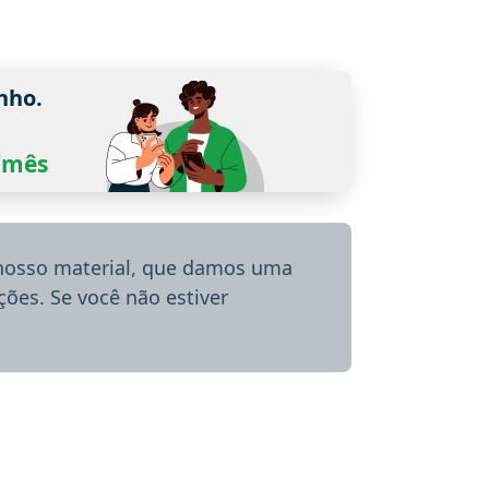
nho.
0/mês
 nosso material, que damos uma
ões. Se você não estiver