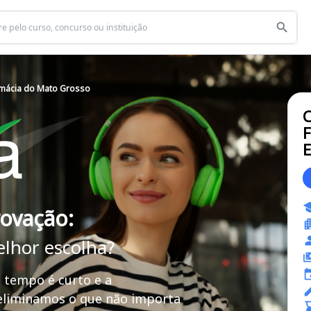
rmácia do Mato Grosso
C
F
E
rovação:
elhor escolha?
 tempo é curto e a
 eliminamos o que não importa