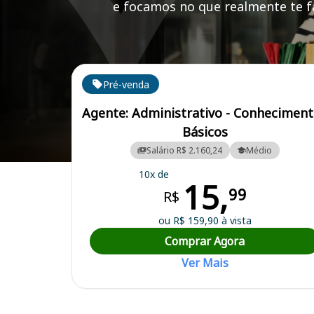
e focamos no que realmente te fa
Cursos em destaque para passar no concurso CRF 
Pré-venda
Agente: Administrativo - Conhecimen
Básicos
Salário R$ 2.160,24
Médio
Curso Preparatório para o Concurso CRF MT - Conselho Regional d
10x de
15,
99
R$
ou R$ 159,90 à vista
Comprar Agora
Ver Mais