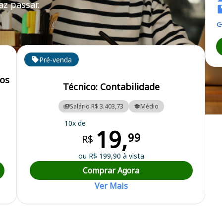
z passar.
MT
Pré-venda
tos
Técnico: Contabilidade
Salário R$ 3.403,73
Médio
e Farmácia do Mato Grosso
10x de
19,
99
R$
ou R$ 199,90 à vista
Comprar Agora
Ver Mais