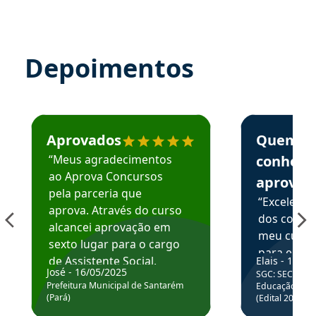
Depoimentos
Estudante José recomenda o Aprova Concursos em depoime
Estudante Elai
Aprovados
Quem
“Meus agradecimentos
conhece
ao Aprova Concursos
aprova
pela parceria que
“Excelente
aprova. Através do curso
dos conte
alcancei aprovação em
meu curso,
sexto lugar para o cargo
para enten
de Assistente Social.
Elais - 15/07
colocar em
José - 16/05/2025
SGC: SEC BA - 
Hoje estou atuando na
através da
Prefeitura Municipal de Santarém
Educação Básic
Prefeitura de Santarém.
(Pará)
(Edital 2025_0
de questõe
Obrigado ao professores