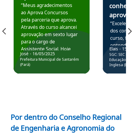
“Meus agradecimentos
conhece,
ao Aprova Concursos
aprova
pela parceria que aprova.
“Excelente 
Através do curso alcancei
dos conteú
aprovação em sexto lugar
curso, ficou
para o cargo de
entender e
Assistente Social. Hoje
Elais - 15/07
prática atr
José - 16/05/2025
SGC: SEC BA - 
estou atuando na
resolução 
Prefeitura Municipal de Santarém
Educação Básic
Prefeitura de Santarém.
(Pará)
Inglesa (Edital
questões.”
Obrigado ao professores
e ao APROVA!”
Por dentro do Conselho Regional
de Engenharia e Agronomia do