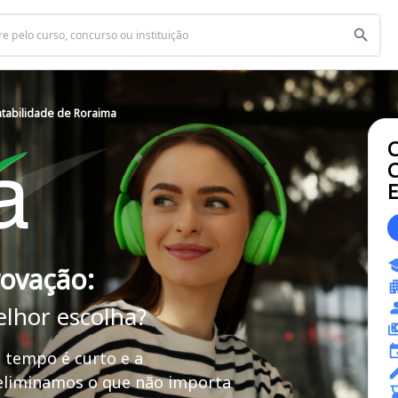
tabilidade de Roraima
C
C
E
rovação:
elhor escolha?
 tempo é curto e a
 eliminamos o que não importa