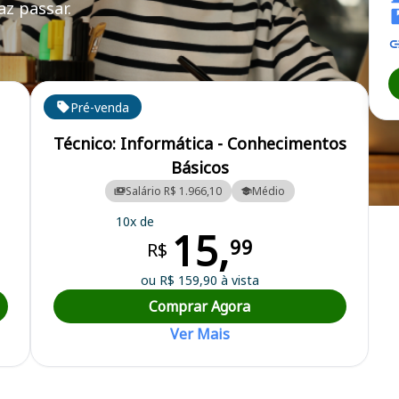
z passar.
R
Pré-venda
Técnico: Informática - Conhecimentos
Básicos
Salário R$ 1.966,10
Médio
 Contabilidade de Roraima
10x de
15,
99
R$
ou R$ 159,90 à vista
Comprar Agora
Ver Mais