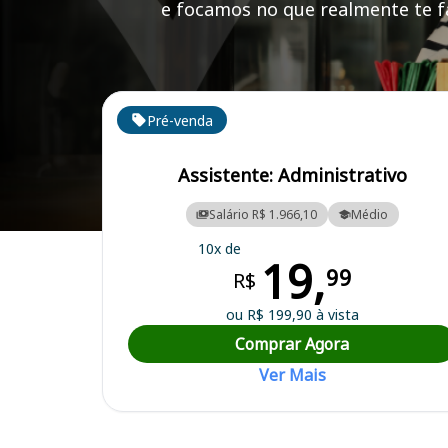
e focamos no que realmente te fa
Cursos em destaque para passar no concurso CRC R
Pré-venda
Assistente: Administrativo
Salário R$ 1.966,10
Médio
Curso Preparatório para o Concurso CRC RR - Conselho Regional de
10x de
19,
99
R$
ou R$ 199,90 à vista
Comprar Agora
Ver Mais