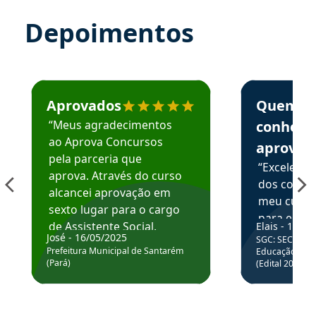
Depoimentos
Estudante José recomenda o Aprova Concursos em depoime
Estudante Elai
Aprovados
Quem
“Meus agradecimentos
conhece
ao Aprova Concursos
aprova
pela parceria que
“Excelente
aprova. Através do curso
dos conte
alcancei aprovação em
meu curso,
sexto lugar para o cargo
para enten
de Assistente Social.
Elais - 15/07
colocar em
José - 16/05/2025
SGC: SEC BA - 
Hoje estou atuando na
através da
Prefeitura Municipal de Santarém
Educação Básic
Prefeitura de Santarém.
(Pará)
(Edital 2025_0
de questõe
Obrigado ao professores
e ao APROVA!”