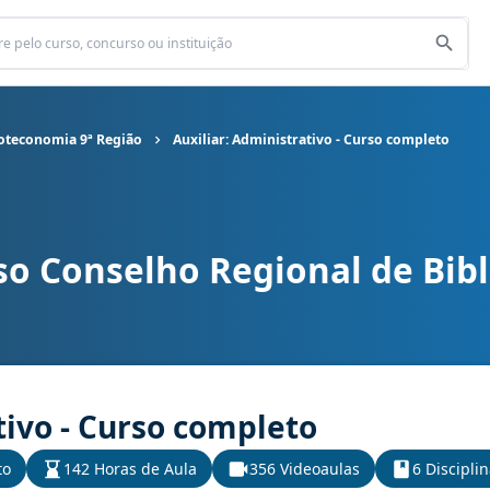
ioteconomia 9ª Região
Auxiliar: Administrativo - Curso completo
so Conselho Regional de Bib
nal de Biblioteconomia 9ª Região cargo Auxiliar: Administrativo -
tivo - Curso completo
to
142 Horas de Aula
356 Videoaulas
6 Discipli