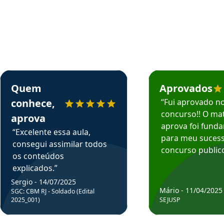
rsos em depoimento
Estudante Sergio recomenda o Aprova Concursos em depoimento
Estudante Mário reco
Quem
Aprovados
conhece,
“Fui aprovado n
concurso!! O mat
aprova
aprova foi fund
“Excelente essa aula,
para meu suces
consegui assimilar todos
concurso publico
os conteúdos
explicados.”
Sergio - 14/07/2025
Mário - 11/04/2025
SGC: CBM RJ - Soldado (Edital
2025_001)
SEJUSP