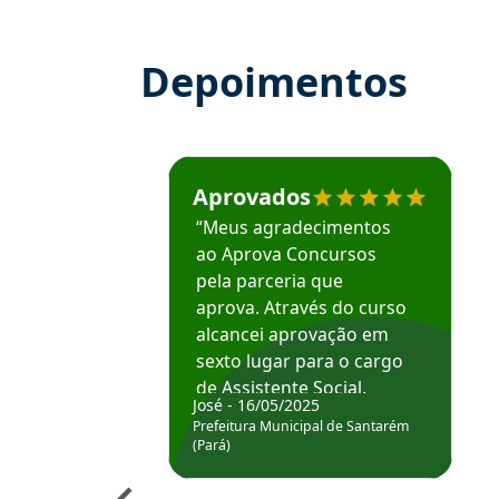
Depoimentos
Estudante José recomenda o Aprova Concu
Aprovados
“Meus agradecimentos
ao Aprova Concursos
pela parceria que
aprova. Através do curso
alcancei aprovação em
sexto lugar para o cargo
de Assistente Social.
José - 16/05/2025
Hoje estou atuando na
Prefeitura Municipal de Santarém
Prefeitura de Santarém.
(Pará)
Obrigado ao professores
e ao APROVA!”