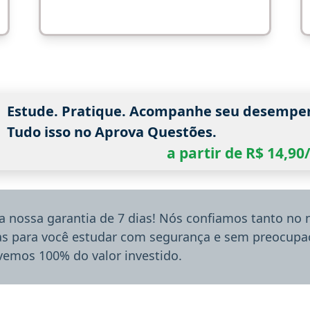
Estude. Pratique. Acompanhe seu desempe
Tudo isso no Aprova Questões.
a partir de R$ 14,9
a nossa garantia de 7 dias! Nós confiamos tanto no
ias para você estudar com segurança e sem preocupaç
lvemos 100% do valor investido.