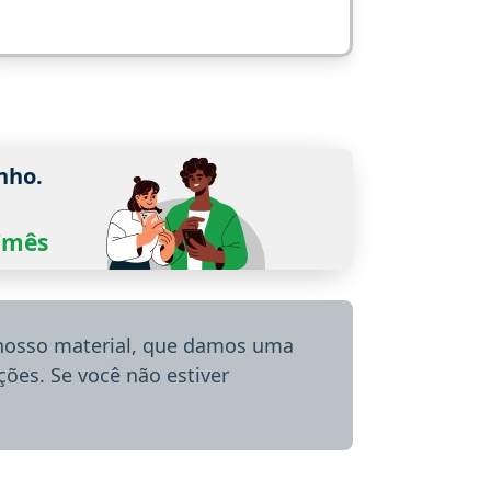
nho.
0/mês
 nosso material, que damos uma
ões. Se você não estiver