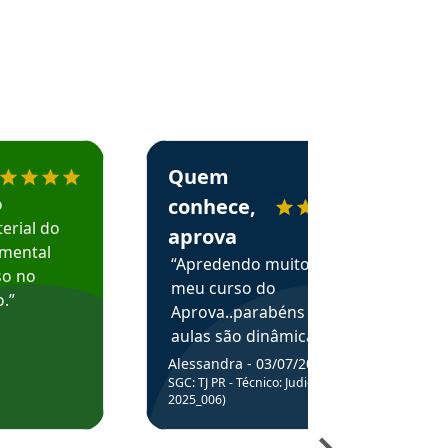
menda o Aprova Concursos em depoimento
Estudante Alessandra recomenda o Aprova 
Quem
o
conhece,
erial do
aprova
amental
“Apredendo muito no
so no
meu curso do
.”
Aprova..parabéns pelas
aulas são dinâmicas e
me ajudam a entender
Alessandra - 03/07/2025
melhor os assuntos.”
SGC: TJ PR - Técnico: Judiciário (Edital
2025_006)