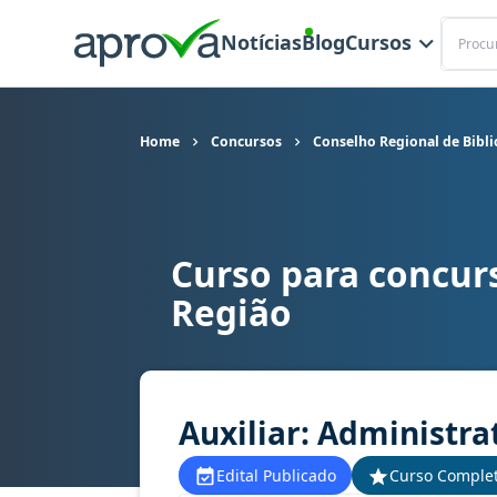
Buscar
Notícias
Blog
Cursos
Home
Concursos
Conselho Regional de Bibl
Curso para concur
Curso para concurso CRB 9 (PR) - Conselho Regio
Região
Auxiliar: Administra
Edital Publicado
Curso Comple