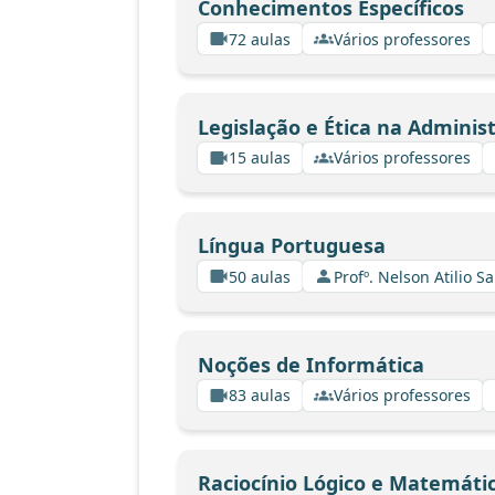
Conhecimentos Específicos
72 aulas
Vários professores
Legislação e Ética na Adminis
15 aulas
Vários professores
Língua Portuguesa
50 aulas
Profº. Nelson Atilio Sa
Noções de Informática
83 aulas
Vários professores
Raciocínio Lógico e Matemáti