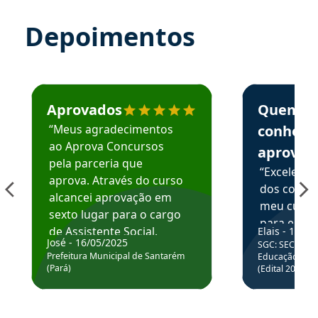
Depoimentos
Estudante José recomenda o Aprova Concursos em depoime
Estudante Elai
Aprovados
Quem
“Meus agradecimentos
conhece
ao Aprova Concursos
aprova
pela parceria que
“Excelente
aprova. Através do curso
dos conte
alcancei aprovação em
meu curso,
sexto lugar para o cargo
para enten
de Assistente Social.
Elais - 15/07
colocar em
José - 16/05/2025
SGC: SEC BA - 
Hoje estou atuando na
através da
Prefeitura Municipal de Santarém
Educação Básic
Prefeitura de Santarém.
(Pará)
(Edital 2025_0
de questõe
Obrigado ao professores
e ao APROVA!”