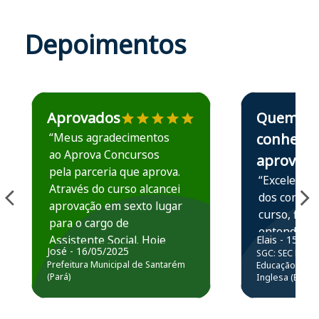
Depoimentos
Estudante José recomenda o Aprova Concursos em depoime
Estudante Elais
Aprovados
Quem
“Meus agradecimentos
conhece,
ao Aprova Concursos
aprova
pela parceria que aprova.
“Excelente 
Através do curso alcancei
dos conteú
aprovação em sexto lugar
curso, ficou
para o cargo de
entender e
Assistente Social. Hoje
Elais - 15/07
prática atr
José - 16/05/2025
SGC: SEC BA - 
estou atuando na
resolução 
Prefeitura Municipal de Santarém
Educação Básic
Prefeitura de Santarém.
(Pará)
Inglesa (Edital
questões.”
Obrigado ao professores
e ao APROVA!”