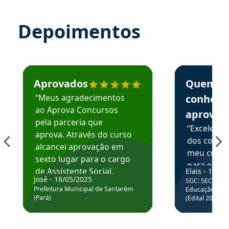
Depoimentos
Estudante José recomenda o Aprova Concursos em depoime
Estudante Elai
Aprovados
Quem
“Meus agradecimentos
conhece
ao Aprova Concursos
aprova
pela parceria que
“Excelente
aprova. Através do curso
dos conte
alcancei aprovação em
meu curso,
sexto lugar para o cargo
para enten
de Assistente Social.
Elais - 15/07
colocar em
José - 16/05/2025
SGC: SEC BA - 
Hoje estou atuando na
através da
Prefeitura Municipal de Santarém
Educação Básic
Prefeitura de Santarém.
(Pará)
(Edital 2025_0
de questõe
Obrigado ao professores
e ao APROVA!”