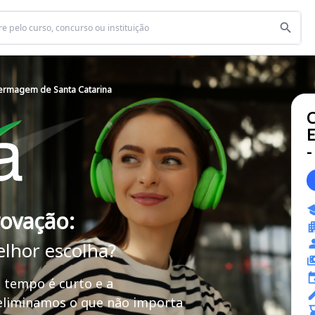
ermagem de Santa Catarina
C
E
-
rovação:
elhor escolha?
 tempo é curto e a
 eliminamos o que não importa