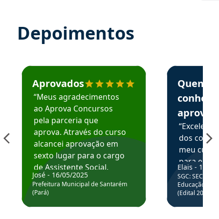
Depoimentos
Estudante José recomenda o Aprova Concursos em depoime
Estudante Elai
Aprovados
Quem
“Meus agradecimentos
conhece
ao Aprova Concursos
aprova
pela parceria que
“Excelente
aprova. Através do curso
dos conte
alcancei aprovação em
meu curso,
sexto lugar para o cargo
para enten
de Assistente Social.
Elais - 15/07
colocar em
José - 16/05/2025
SGC: SEC BA - 
Hoje estou atuando na
através da
Prefeitura Municipal de Santarém
Educação Básic
Prefeitura de Santarém.
(Pará)
(Edital 2025_0
de questõe
Obrigado ao professores
e ao APROVA!”