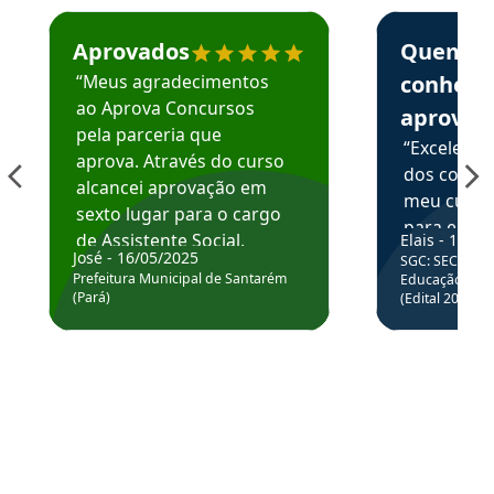
Estudante José recomenda o Aprova Concursos em depoime
Estudante Elai
Aprovados
Quem
“Meus agradecimentos
conhece
ao Aprova Concursos
aprova
pela parceria que
“Excelente
aprova. Através do curso
dos conte
alcancei aprovação em
meu curso,
sexto lugar para o cargo
para enten
de Assistente Social.
Elais - 15/07
colocar em
José - 16/05/2025
SGC: SEC BA - 
Hoje estou atuando na
através da
Prefeitura Municipal de Santarém
Educação Básic
Prefeitura de Santarém.
(Pará)
(Edital 2025_0
de questõe
Obrigado ao professores
e ao APROVA!”