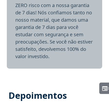
ZERO risco com a nossa garantia
de 7 dias! Nós confiamos tanto no
nosso material, que damos uma
garantia de 7 dias para você
estudar com segurança e sem
preocupações. Se você não estiver
satisfeito, devolvemos 100% do
valor investido.
Depoimentos