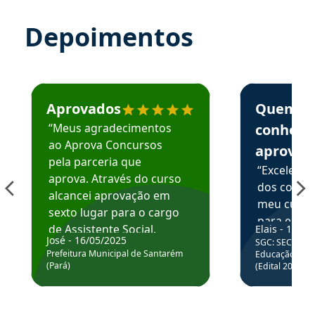
Depoimentos
Estudante José recomenda o Aprova Concursos em depoime
Estudante Elai
Aprovados
Quem
“Meus agradecimentos
conhece
ao Aprova Concursos
aprova
pela parceria que
“Excelente
aprova. Através do curso
dos conte
alcancei aprovação em
meu curso,
sexto lugar para o cargo
para enten
de Assistente Social.
Elais - 15/07
colocar em
José - 16/05/2025
SGC: SEC BA - 
Hoje estou atuando na
através da
Prefeitura Municipal de Santarém
Educação Básic
Prefeitura de Santarém.
(Pará)
(Edital 2025_0
de questõe
Obrigado ao professores
e ao APROVA!”