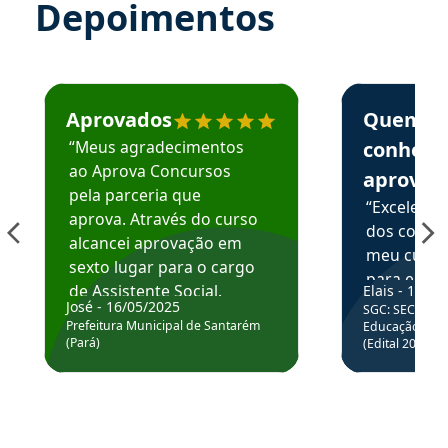
Depoimentos
Estudante José recomenda o Aprova Concursos em depoime
Estudante Elai
Aprovados
Quem
“Meus agradecimentos
conhece
ao Aprova Concursos
aprova
pela parceria que
“Excelente
aprova. Através do curso
dos conte
alcancei aprovação em
meu curso,
sexto lugar para o cargo
para enten
de Assistente Social.
Elais - 15/07
colocar em
José - 16/05/2025
SGC: SEC BA - 
Hoje estou atuando na
através da
Prefeitura Municipal de Santarém
Educação Básic
Prefeitura de Santarém.
(Pará)
(Edital 2025_0
de questõe
Obrigado ao professores
e ao APROVA!”