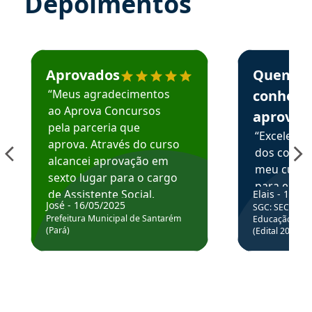
Depoimentos
Estudante José recomenda o Aprova Concursos em depoime
Estudante Elai
Aprovados
Quem
“Meus agradecimentos
conhece
ao Aprova Concursos
aprova
pela parceria que
“Excelente
aprova. Através do curso
dos conte
alcancei aprovação em
meu curso,
sexto lugar para o cargo
para enten
de Assistente Social.
Elais - 15/07
colocar em
José - 16/05/2025
SGC: SEC BA - 
Hoje estou atuando na
através da
Prefeitura Municipal de Santarém
Educação Básic
Prefeitura de Santarém.
(Pará)
(Edital 2025_0
de questõe
Obrigado ao professores
e ao APROVA!”