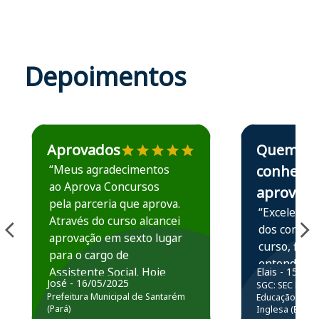
Depoimentos
Estudante José recomenda o Aprova Concursos em depoime
Estudante Elais
Aprovados
Quem
“Meus agradecimentos
conhece,
ao Aprova Concursos
aprova
pela parceria que aprova.
“Excelente 
Através do curso alcancei
dos conteú
aprovação em sexto lugar
curso, ficou
para o cargo de
entender e
Assistente Social. Hoje
Elais - 15/07
prática atr
José - 16/05/2025
SGC: SEC BA - 
estou atuando na
resolução 
Prefeitura Municipal de Santarém
Educação Básic
Prefeitura de Santarém.
(Pará)
Inglesa (Edital
questões.”