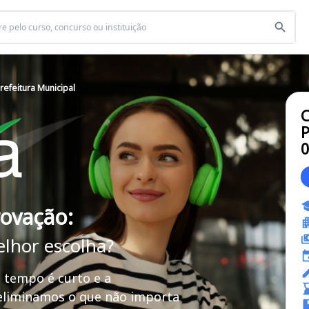
efeitura Municipal
C
P
rovação:
elhor escolha?
 tempo é curto e a
 eliminamos o que não importa