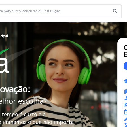
cipal
C
E
rovação:
elhor escolha?
 tempo é curto e a
 eliminamos o que não importa