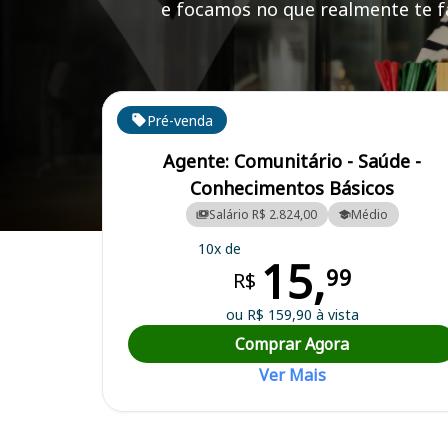
e focamos no que realmente te fa
Cursos em destaque para passar no concurso
Pré-venda
Agente: Comunitário - Saúde -
Conhecimentos Básicos
Salário R$ 2.824,00
Médio
Curso Preparatório para o Concurso Colina/SP - Prefeitura Municipal
10x de
15,
99
R$
ou R$ 159,90 à vista
Comprar Agora
Ver Mais