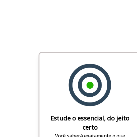
Estude o essencial, do jeito
certo
Você saberá exatamente o que