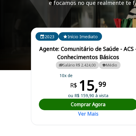
e focamos no que realmente te fa
Cursos em destaque para passar no concurso
2023
Início Imediato
Agente: Comunitário de Saúde - ACS 
Conhecimentos Básicos
Salário R$ 2.424,00
Médio
Curso Preparatório para o Concurso Colares/PA - Prefeitura Municipa
10x de
15,
99
R$
ou R$ 159,90 à vista
Comprar Agora
Ver Mais