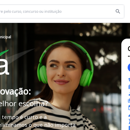
nicipal
rovação:
elhor escolha?
 tempo é curto e a
 eliminamos o que não importa