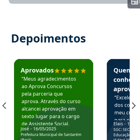
Depoimentos
Estudante José recomenda o Aprova Concursos em depoime
Estudante Elai
Aprovados
Quem
“Meus agradecimentos
conhece
ao Aprova Concursos
aprova
pela parceria que
“Excelente
aprova. Através do curso
dos conte
alcancei aprovação em
meu curso,
sexto lugar para o cargo
para enten
de Assistente Social.
Elais - 15/07
colocar em
José - 16/05/2025
SGC: SEC BA - 
Hoje estou atuando na
através da
Prefeitura Municipal de Santarém
Educação Básic
Prefeitura de Santarém.
(Pará)