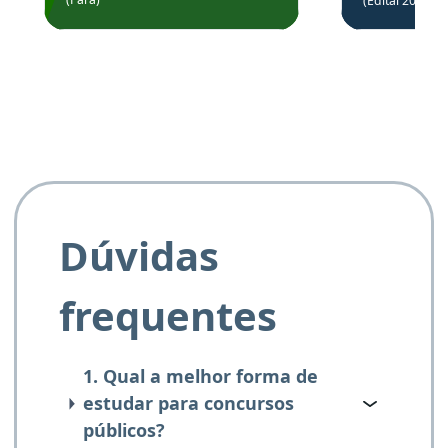
(Edital 2025_0
de questõe
Obrigado ao professores
e ao APROVA!”
Dúvidas
frequentes
1. Qual a melhor forma de
estudar para concursos
públicos?