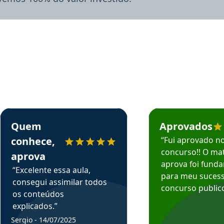
rsos em depoimento
Estudante Sergio recomenda o Aprova Concursos em depoimento
Estudante Mário reco
Quem
Aprovados
conhece,
“Fui aprovado n
concurso!! O mat
aprova
aprova foi fund
“Excelente essa aula,
para meu suces
consegui assimilar todos
concurso publico
os conteúdos
explicados.”
Sergio - 14/07/2025