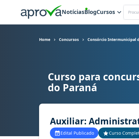
Buscar
Notícias
Blog
Cursos
Home
Concursos
Consórcio Intermunicipal 
Curso para concur
Curso para concurso CISNOP - Consórcio Intermu
do Paraná
Auxiliar: Administra
Edital Publicado
Curso Comple