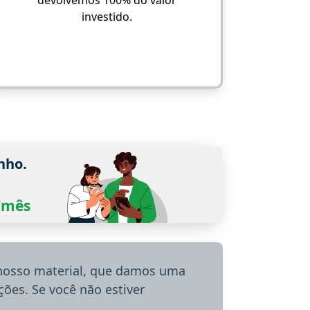
devolvemos 100% do valor
investido.
nho.
0/mês
 nosso material, que damos uma
ões. Se você não estiver