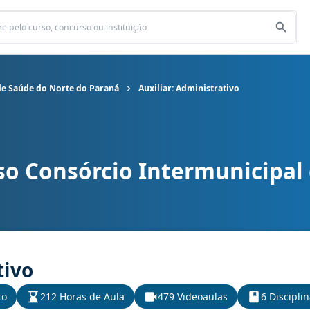
de Saúde do Norte do Paraná
Auxiliar: Administrativo
so Consórcio Intermunicipal
nicipal de Saúde do Norte do Paraná cargo Auxiliar: Administrati
tivo
to
212 Horas de Aula
479 Videoaulas
6 Discipli