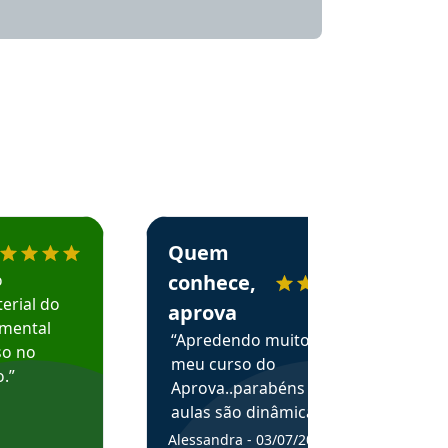
menda o Aprova Concursos em depoimento
Estudante Alessandra recomenda o Aprova 
Quem
o
conhece,
erial do
aprova
amental
“Apredendo muito no
so no
meu curso do
.”
Aprova..parabéns pelas
aulas são dinâmicas e
me ajudam a entender
Alessandra - 03/07/2025