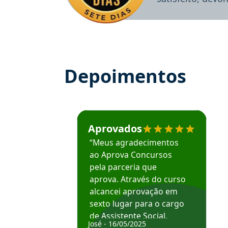
Depoimentos
Estudante José recomenda o Aprova Concu
Aprovados
“Meus agradecimentos
ao Aprova Concursos
pela parceria que
aprova. Através do curso
alcancei aprovação em
sexto lugar para o cargo
de Assistente Social.
José - 16/05/2025
Hoje estou atuando na