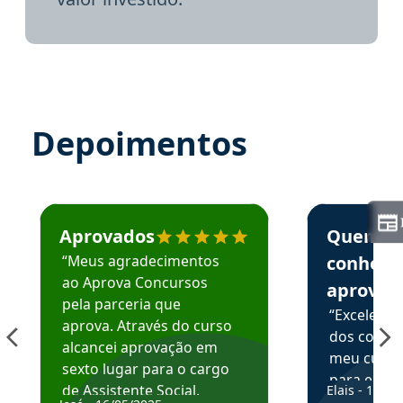
Depoimentos
Estudante José recomenda o Aprova Concursos em depoime
Estudante Elai
Aprovados
Quem
“Meus agradecimentos
conhece
ao Aprova Concursos
aprova
pela parceria que
“Excelente
aprova. Através do curso
dos conte
alcancei aprovação em
meu curso,
sexto lugar para o cargo
para enten
de Assistente Social.
Elais - 15/07
colocar em