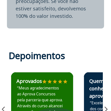
preocupações. Se você não
estiver satisfeito, devolvemos
100% do valor investido.
Depoimentos
Estudante José recomenda o Aprova Concursos em depoime
Estudante Elais
Aprovados
Quem
“Meus agradecimentos
conhece,
ao Aprova Concursos
aprova
pela parceria que aprova.
“Excelente 
Através do curso alcancei
dos conteú