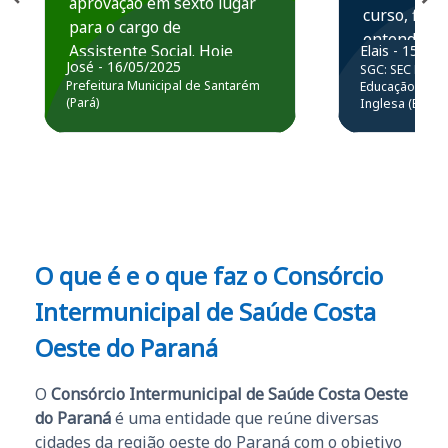
aprovação em sexto lugar
curso, ficou
para o cargo de
entender e
Assistente Social. Hoje
Elais - 15/07
prática atr
José - 16/05/2025
SGC: SEC BA - 
estou atuando na
resolução 
Prefeitura Municipal de Santarém
Educação Básic
Prefeitura de Santarém.
(Pará)
Inglesa (Edital
questões.”
Obrigado ao professores
e ao APROVA!”
O que é e o que faz o Consórcio
Intermunicipal de Saúde Costa
Oeste do Paraná
O
Consórcio Intermunicipal de Saúde Costa Oeste
do Paraná
é uma entidade que reúne diversas
cidades da região oeste do Paraná com o objetivo