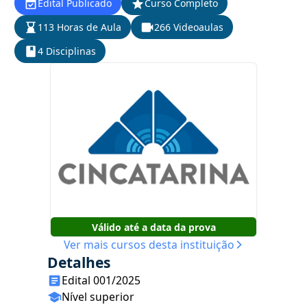
Edital Publicado
Curso Completo
113 Horas de Aula
266 Videoaulas
4 Disciplinas
Válido até a data da prova
Ver mais cursos desta instituição
Detalhes
Edital 001/2025
Nível superior