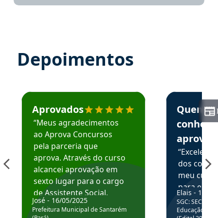
Depoimentos
Estudante José recomenda o Aprova Concursos em depoime
Estudante Elai
Aprovados
Quem
“Meus agradecimentos
conhece
ao Aprova Concursos
aprova
pela parceria que
“Excelente
aprova. Através do curso
dos conte
alcancei aprovação em
meu curso,
sexto lugar para o cargo
para enten
de Assistente Social.
Elais - 15/07
colocar em
José - 16/05/2025
SGC: SEC BA - 
Hoje estou atuando na
através da
Prefeitura Municipal de Santarém
Educação Básic
Prefeitura de Santarém.
(Pará)