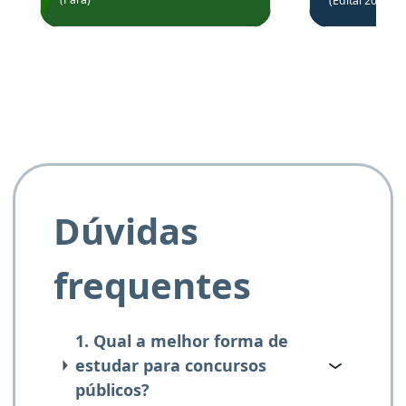
(Edital 2025_0
de questõe
Obrigado ao professores
e ao APROVA!”
Dúvidas
frequentes
1. Qual a melhor forma de
estudar para concursos
públicos?